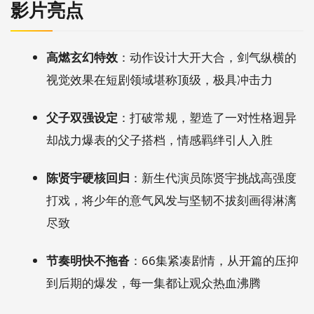
影片亮点
高燃玄幻特效
：动作设计大开大合，剑气纵横的
视觉效果在短剧领域堪称顶级，极具冲击力
父子双强设定
：打破常规，塑造了一对性格迥异
却战力爆表的父子搭档，情感羁绊引人入胜
陈贤宇硬核回归
：新生代演员陈贤宇挑战高强度
打戏，将少年的意气风发与坚韧不拔刻画得淋漓
尽致
节奏明快不拖沓
：66集紧凑剧情，从开篇的压抑
到后期的爆发，每一集都让观众热血沸腾