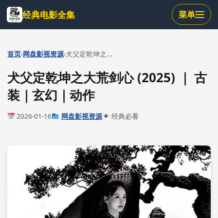
跳
经典电影全集
菜单
到
主
要
内
›
›
首页
网盘影视资源
犬父定乾坤之...
容
犬父定乾坤之大荒剑心 (2025) ｜ 古
装｜玄幻｜动作
2026-01-16
网盘影视资源
经典必看