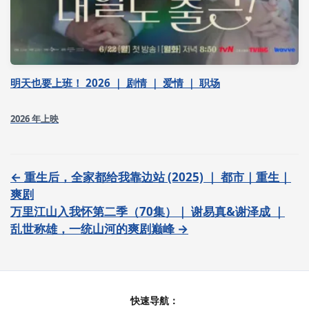
明天也要上班！ 2026 ｜ 剧情 ｜ 爱情 ｜ 职场
2026 年上映
← 重生后，全家都给我靠边站 (2025) ｜ 都市｜重生｜
爽剧
万里江山入我怀第二季（70集）｜ 谢易真&谢泽成 ｜
乱世称雄，一统山河的爽剧巅峰 →
快速导航：