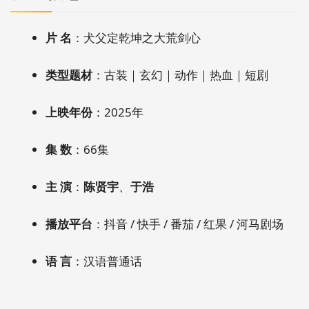
片 名
：犬父定乾坤之大荒剑心
类型题材
：古装｜玄幻｜动作｜热血｜短剧
上映年份
：2025年
集 数
：66集
主 演
：
陈贤宇
、
于浩
播放平台
：抖音 / 快手 / 番茄 / 红果 / 河马剧场
语 言
：汉语普通话