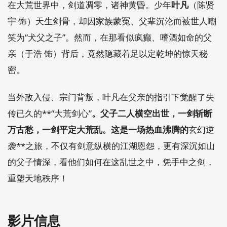
在大荒世界中，剑道凋零，诸神黄昏。少年
叶凡
（陈贤
宇 饰）天生剑骨，却因家族蒙冤、父辈沉沦而被世人嘲
笑为“犬父之子”。然而，在那看似疯癫、嗜酒如命的父
亲（于浩 饰）背后，竟然隐藏着足以定乾坤的惊天秘
密。
当外敌入侵、宗门背叛，叶凡在父亲的指引下觉醒了失
传已久的**“大荒剑心”
。父子二人横空出世，一剑斩断
万古愁，一剑平定大荒乱。这是一场热血沸腾的
玄幻逆
袭**之旅，不仅有剑意纵横的江湖恩怨，更有深沉如山
的父子情深，看他们如何在这乱世之中，凭手中之剑，
重塑天地秩序！
影片信息