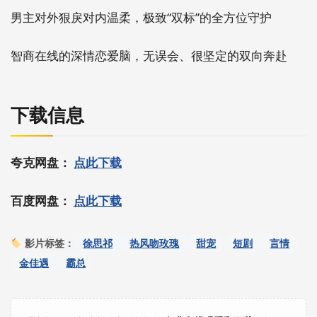
男主对外狠戾对内温柔，极致“双标”的全方位守护
智商在线的深情恋爱脑，无误会、很坚定的双向奔赴
下载信息
夸克网盘：
点此下载
百度网盘：
点此下载
徐思祁
热风吻玫瑰
甜宠
短剧
言情
影片标签：
金佳遇
霸总