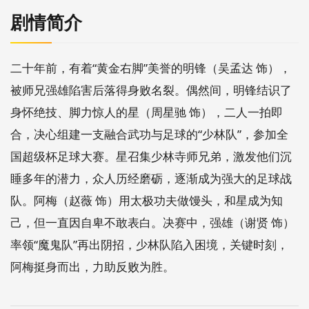
剧情简介
二十年前，有着“黄金右脚”美誉的明锋（吴孟达 饰），
被师兄强雄陷害后落得身败名裂。偶然间，明锋结识了
身怀绝技、脚力惊人的星（周星驰 饰），二人一拍即
合，决心组建一支融合武功与足球的“少林队”，参加全
国超级杯足球大赛。星召集少林寺师兄弟，激发他们沉
睡多年的潜力，众人历经磨砺，逐渐成为强大的足球战
队。阿梅（赵薇 饰）用太极功夫做馒头，和星成为知
己，但一直因自卑不敢表白。决赛中，强雄（谢贤 饰）
率领“魔鬼队”再出阴招，少林队陷入困境，关键时刻，
阿梅挺身而出，力助反败为胜。