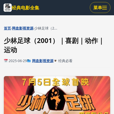
跳
经典电影全集
菜单
到
主
要
内
›
›
首页
网盘影视资源
少林足球（2...
容
少林足球（2001）｜喜剧｜动作｜
运动
2025-06-29
网盘影视资源
经典必看