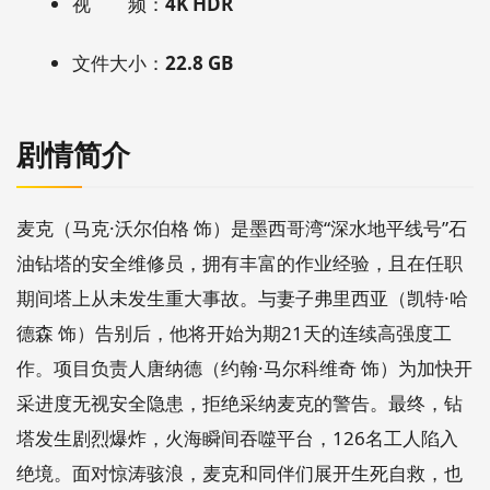
视 频：
4K HDR
文件大小：
22.8 GB
剧情简介
麦克（马克·沃尔伯格 饰）是墨西哥湾“深水地平线号”石
油钻塔的安全维修员，拥有丰富的作业经验，且在任职
期间塔上从未发生重大事故。与妻子弗里西亚（凯特·哈
德森 饰）告别后，他将开始为期21天的连续高强度工
作。项目负责人唐纳德（约翰·马尔科维奇 饰）为加快开
采进度无视安全隐患，拒绝采纳麦克的警告。最终，钻
塔发生剧烈爆炸，火海瞬间吞噬平台，126名工人陷入
绝境。面对惊涛骇浪，麦克和同伴们展开生死自救，也