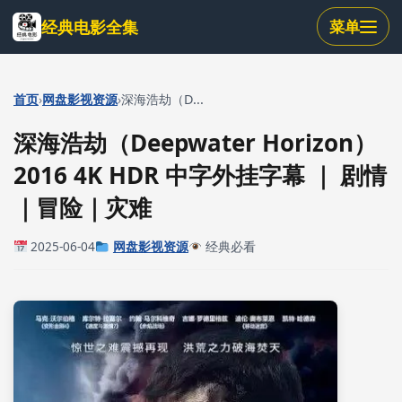
跳
经典电影全集
菜单
到
主
要
内
›
›
首页
网盘影视资源
深海浩劫（D...
容
深海浩劫（Deepwater Horizon）
2016 4K HDR 中字外挂字幕 ｜ 剧情
｜冒险｜灾难
2025-06-04
网盘影视资源
经典必看