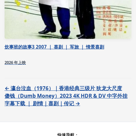
炊事班的故事3 2007 ｜ 喜剧 ｜ 军旅 ｜ 情景喜剧
2026 年上映
← 瀛台泣血（1976）｜香港经典三级片 狄龙大尺度
傻钱（Dumb Money）2023 4K HDR & DV 中字外挂
字幕下载 ｜ 剧情｜喜剧｜传记 →
快速导航：