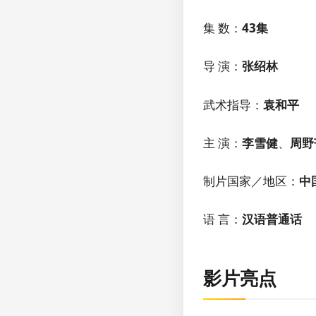
集 数：
43集
导 演：
张绍林
武术指导：
袁和平
主 演：
李雪健
、
周野
制片国家／地区：
中
语 言：
汉语普通话
影片亮点