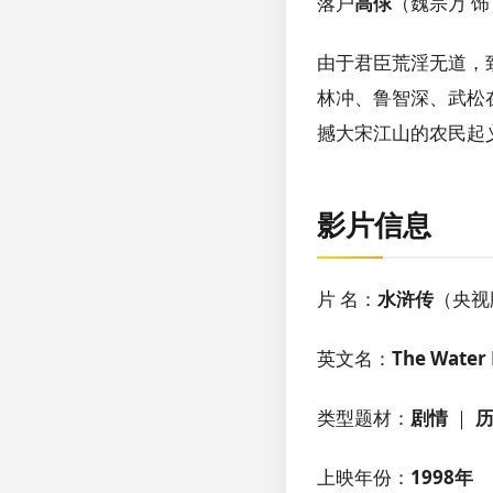
落户
高俅
（魏宗万 
由于君臣荒淫无道，
林冲、鲁智深、武松
撼大宋江山的农民起
影片信息
片 名：
水浒传
（央视
英文名：
The Water
类型题材：
剧情
｜
上映年份：
1998年