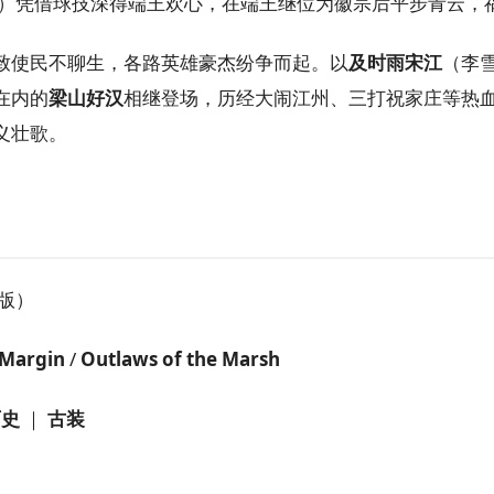
饰）凭借球技深得端王欢心，在端王继位为徽宗后平步青云，
致使民不聊生，各路英雄豪杰纷争而起。以
及时雨宋江
（李
在内的
梁山好汉
相继登场，历经大闹江州、三打祝家庄等热
义壮歌。
版）
 Margin
/
Outlaws of the Marsh
历史
｜
古装