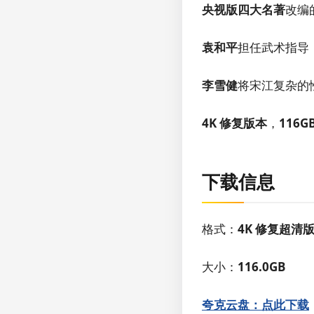
央视版四大名著
改编
袁和平
担任武术指导
李雪健
将宋江复杂的
4K 修复版本
，
116G
下载信息
格式：
4K 修复超清
大小：
116.0GB
夸克云盘：点此下载