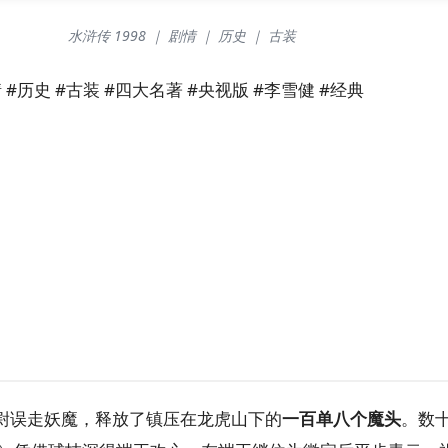
水浒传 1998 ｜ 剧情 ｜ 历史 ｜ 古装
 #历史 #古装 #四大名著 #央视版 #李雪健 #经典
尉误走妖魔，释放了镇压在龙虎山下的
一百单八个魔头
。数