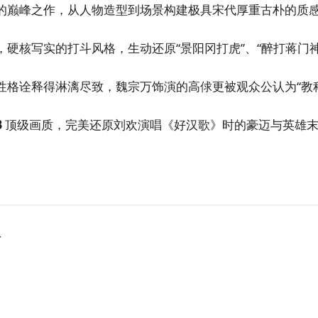
的巅峰之作，从人物造型到场景构建极具宋代厚重古朴的质
，硬核写实的打斗风格，生动还原“景阳冈打虎”、“醉打蒋门神
性格诠释得淋漓尽致，魏宗万饰演的高俅更被观众公认为“教
B
顶级画质，完美还原刘欢演唱《好汉歌》时的豪迈与英雄
版