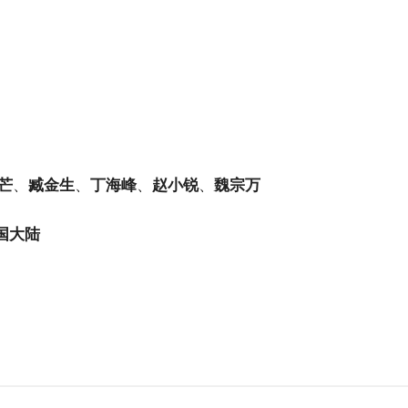
芒
、
臧金生
、
丁海峰
、
赵小锐
、
魏宗万
国大陆