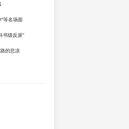
感
”等名场面
科书级反派”
末路的悲凉