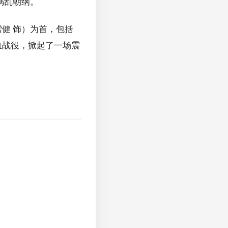
祸乱朝纲。
雪健 饰）为首，包括
血战役，掀起了一场震