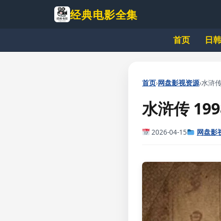
跳
经典电影全集
到
主
首页
日
要
内
容
›
›
首页
网盘影视资源
水浒传 
水浒传 199
2026-04-15
网盘影