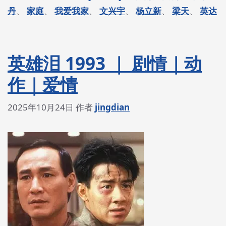
签
丹
、
家庭
、
我爱我家
、
文兴宇
、
杨立新
、
梁天
、
英达
英雄泪 1993 ｜ 剧情｜动
作｜爱情
2025年10月24日
作者
jingdian