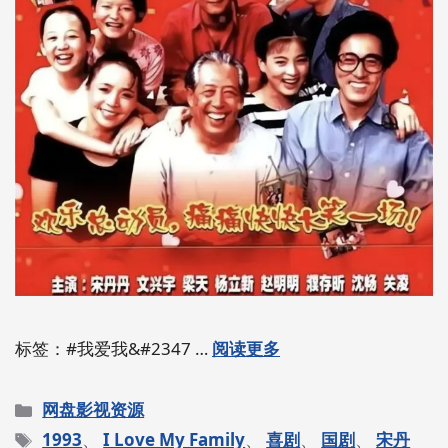
标签：#我爱我&#2347 …
阅读更多
分
网盘影视资源
类
标
1993
、
I Love My Family
、
喜剧
、
国剧
、
宋丹