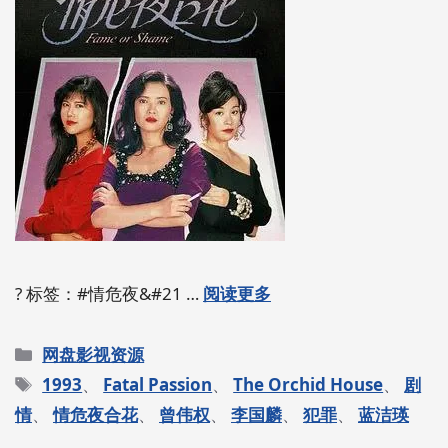
? 标签：#情危夜&#21 …
阅读更多
分
网盘影视资源
类
标
1993
、
Fatal Passion
、
The Orchid House
、
剧
签
情
、
情危夜合花
、
曾伟权
、
李国麟
、
犯罪
、
蓝洁瑛