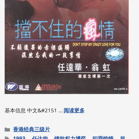
基本信息 中文&#2151 …
阅读更多
分
香港经典三级片
类
标
1993
、
任达华
、
情欲权力博弈
、
犯罪惊悚
、
翁