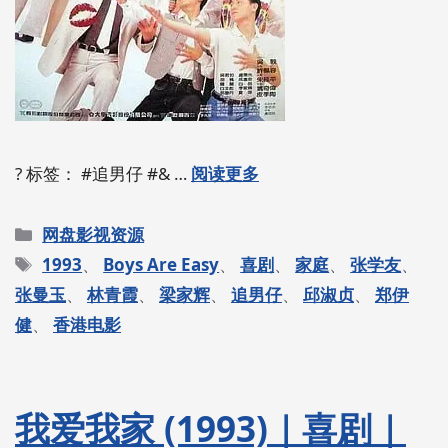
? 标签： #追男仔 #& …
阅读更多
分
网盘影视资源
类
标
1993
、
Boys Are Easy
、
喜剧
、
家庭
、
张学友
、
签
张曼玉
、
林青霞
、
梁家辉
、
追男仔
、
邱淑贞
、
郑伊
健
、
香港电影
我爱我家 (1993)｜喜剧｜