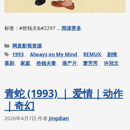
标签：#抢钱夫&#2297 …
阅读更多
分
网盘影视资源
类
标
1993
、
Always on My Mind
、
REMUX
、
剧情
、
签
喜剧
、
家庭
、
抢钱夫妻
、
港产片
、
萧芳芳
、
许冠文
青蛇 (1993) ｜ 爱情｜动作
｜奇幻
2026年4月7日
作者
jingdian