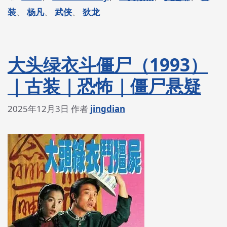
签
装
、
杨凡
、
武侠
、
狄龙
大头绿衣斗僵尸（1993）
｜古装｜恐怖｜僵尸悬疑
2025年12月3日
作者
jingdian