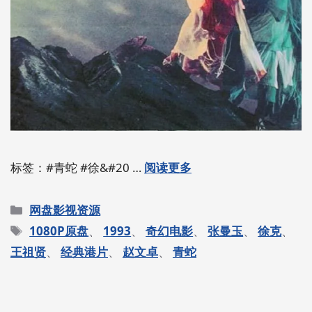
标签：#青蛇 #徐&#20 …
阅读更多
分
网盘影视资源
类
标
1080P原盘
、
1993
、
奇幻电影
、
张曼玉
、
徐克
、
签
王祖贤
、
经典港片
、
赵文卓
、
青蛇