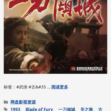
标签：#武侠 #古&#35 …
阅读更多
分
网盘影视资源
类
标
1993
、
Blade of Fury
、
一刀倾城
、
关之琳
、
古