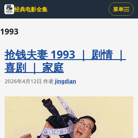
跳
经典电影全集
菜单
到
主
要
1993
内
容
抢钱夫妻 1993 ｜ 剧情 ｜
喜剧 ｜ 家庭
2026年4月12日
作者
jingdian