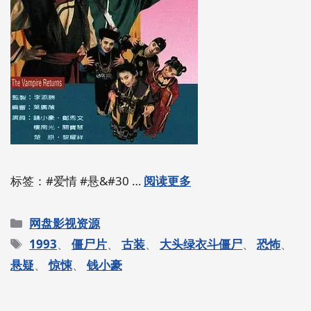
标签：#爱情 #悬&#30 …
阅读更多
分
网盘影视资源
类
标
1993
、
僵尸片
、
古装
、
大头绿衣斗僵尸
、
恐怖
、
签
悬疑
、
惊悚
、
钱小豪