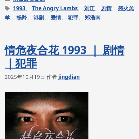
类
标
1993
、
The Angry Lambs
、
刘江
、
剧情
、
怒火羔
签
羊
、
杨羚
、
港剧
、
爱情
、
犯罪
、
郑浩南
情危夜合花 1993 ｜ 剧情
｜犯罪
2025年10月19日
作者
jingdian