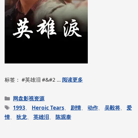
标签： #英雄泪 #&#2 …
阅读更多
分
网盘影视资源
类
标
1993
、
Heroic Tears
、
剧情
、
动作
、
吴毅将
、
爱
签
情
、
狄龙
、
英雄泪
、
陈观泰