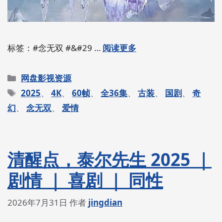
标签：#念无双 #&#29 …
阅读更多
分
网盘影视资源
类
标
2025
、
4K
、
60帧
、
全36集
、
古装
、
国剧
、
奇
签
幻
、
念无双
、
爱情
清醒点，泰尔先生 2025 ｜
剧情 ｜ 喜剧 ｜ 同性
2026年7月31日
作者
jingdian