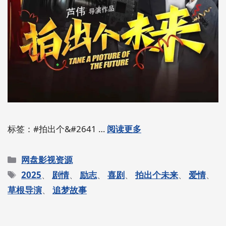
标签：#拍出个&#2641 …
阅读更多
分
网盘影视资源
类
标
2025
、
剧情
、
励志
、
喜剧
、
拍出个未来
、
爱情
、
签
草根导演
、
追梦故事