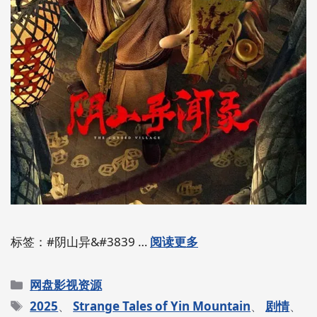
标签：#阴山异&#3839 …
阅读更多
分
网盘影视资源
类
标
2025
、
Strange Tales of Yin Mountain
、
剧情
、