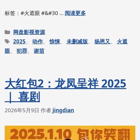
标签：#火遮眼 #&#30 …
阅读更多
分
网盘影视资源
类
标
2025
、
动作
、
惊悚
、
未删减版
、
杨恩又
、
火遮
签
眼
、
犯罪
、
谢苗
大红包2：龙凤呈祥 2025
｜ 喜剧
2026年5月9日
作者
jingdian