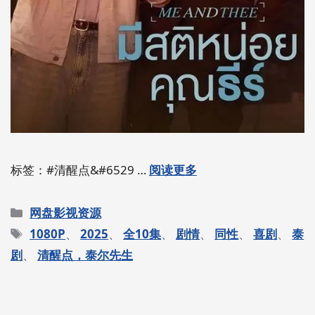
标签：#清醒点&#6529 …
阅读更多
分
网盘影视资源
类
标
1080P
、
2025
、
全10集
、
剧情
、
同性
、
喜剧
、
泰
签
剧
、
清醒点，泰尔先生