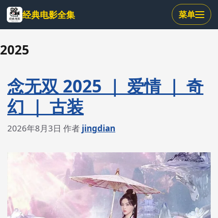
跳
经典电影全集
菜单
到
主
要
2025
内
容
念无双 2025 ｜ 爱情 ｜ 奇
幻 ｜ 古装
2026年8月3日
作者
jingdian