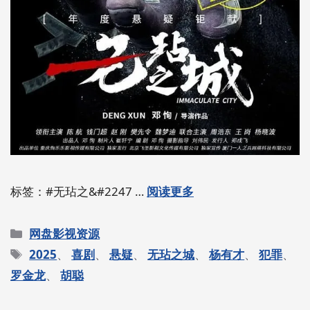
标签：#无玷之&#2247 …
阅读更多
分
网盘影视资源
类
标
2025
、
喜剧
、
悬疑
、
无玷之城
、
杨有才
、
犯罪
、
签
罗金龙
、
胡聪