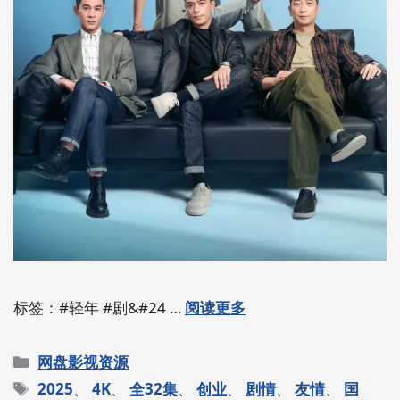
标签：#轻年 #剧&#24 …
阅读更多
分
网盘影视资源
类
标
2025
、
4K
、
全32集
、
创业
、
剧情
、
友情
、
国