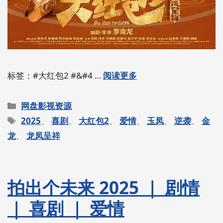
标签：#大红包2 #&#4 …
阅读更多
分
网盘影视资源
类
标
2025
、
喜剧
、
大红包2
、
爱情
、
玉凤
、
逆袭
、
金
签
龙
、
龙凤呈祥
拍出个未来 2025 ｜ 剧情
｜ 喜剧 ｜ 爱情