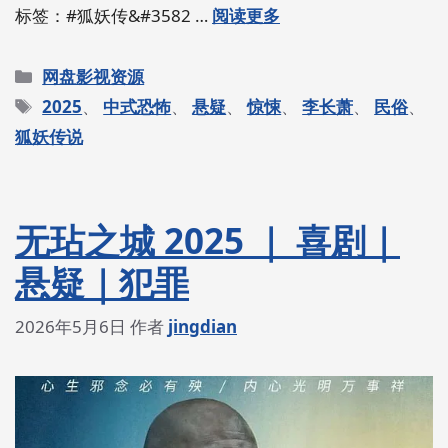
标签：#狐妖传&#3582 …
阅读更多
分
网盘影视资源
类
标
2025
、
中式恐怖
、
悬疑
、
惊悚
、
李长萧
、
民俗
、
签
狐妖传说
无玷之城 2025 ｜ 喜剧｜
悬疑｜犯罪
2026年5月6日
作者
jingdian