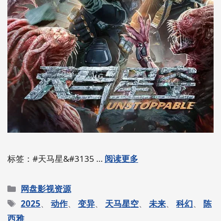
标签：#天马星&#3135 …
阅读更多
分
网盘影视资源
类
标
2025
、
动作
、
变异
、
天马星空
、
未来
、
科幻
、
陈
签
西雅