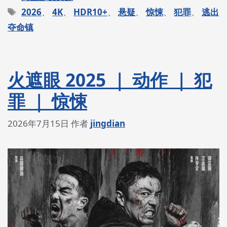
类
标
2026
、
4K
、
HDR10+
、
悬疑
、
惊悚
、
犯罪
、
逃出
签
夺命镇
火遮眼 2025 ｜ 动作 ｜ 犯
罪 ｜ 惊悚
2026年7月15日
作者
jingdian