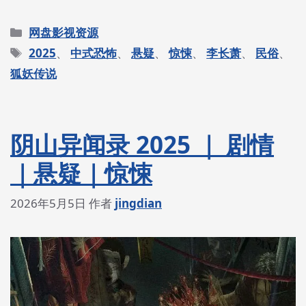
分
网盘影视资源
类
标
2025
、
中式恐怖
、
悬疑
、
惊悚
、
李长萧
、
民俗
、
签
狐妖传说
阴山异闻录 2025 ｜ 剧情
｜悬疑｜惊悚
2026年5月5日
作者
jingdian