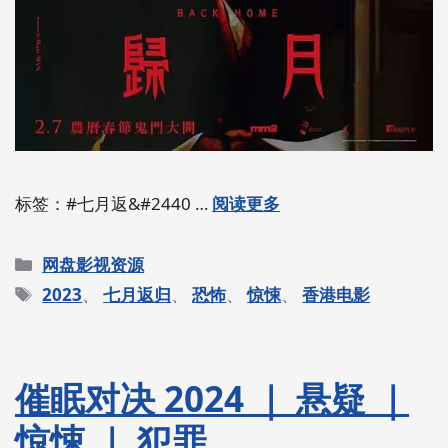
标签：#七月返&#2440 …
阅读更多
分
网盘影视资源
类
标
2023
、
七月返归
、
恐怖
、
惊悚
、
香港电影
签
催眠对决 2024 ｜ 悬疑 ｜
惊悚 ｜ 犯罪