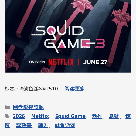
标签：#鱿鱼游&#2510 …
阅读更多
分
网盘影视资源
类
标
2026
、
Netflix
、
Squid Game
、
动作
、
悬疑
、
惊
签
悚
、
李政宰
、
韩剧
、
鱿鱼游戏