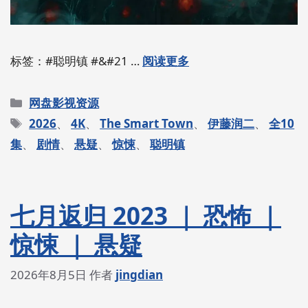
标签：#聪明镇 #&#21 …
阅读更多
分
网盘影视资源
类
标
2026
、
4K
、
The Smart Town
、
伊藤润二
、
全10
签
集
、
剧情
、
悬疑
、
惊悚
、
聪明镇
七月返归 2023 ｜ 恐怖 ｜
惊悚 ｜ 悬疑
2026年8月5日
作者
jingdian