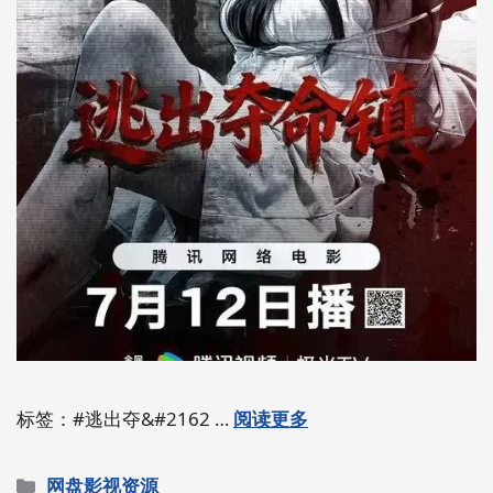
标签：#逃出夺&#2162 …
阅读更多
分
网盘影视资源