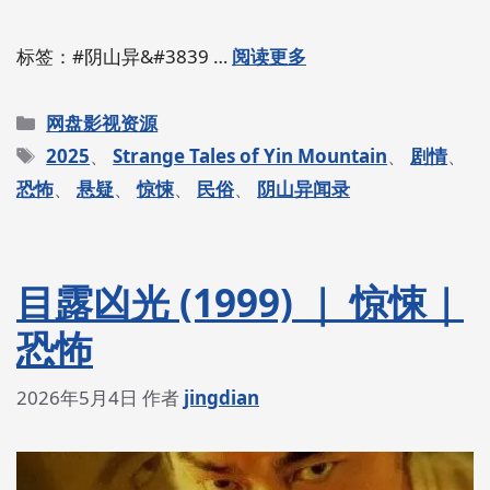
标签：#阴山异&#3839 …
阅读更多
分
网盘影视资源
类
标
2025
、
Strange Tales of Yin Mountain
、
剧情
、
签
恐怖
、
悬疑
、
惊悚
、
民俗
、
阴山异闻录
目露凶光 (1999) ｜ 惊悚｜
恐怖
2026年5月4日
作者
jingdian