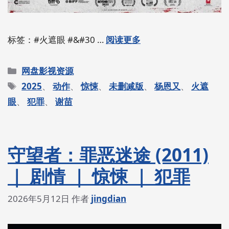
标签：#火遮眼 #&#30 …
阅读更多
分
网盘影视资源
类
标
2025
、
动作
、
惊悚
、
未删减版
、
杨恩又
、
火遮
签
眼
、
犯罪
、
谢苗
守望者：罪恶迷途 (2011)
｜ 剧情 ｜ 惊悚 ｜ 犯罪
2026年5月12日
作者
jingdian