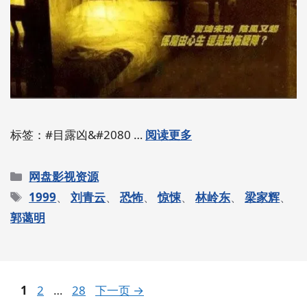
标签：#目露凶&#2080 …
阅读更多
分
网盘影视资源
类
标
1999
、
刘青云
、
恐怖
、
惊悚
、
林岭东
、
梁家辉
、
签
郭蔼明
页
页
页
1
2
…
28
下一页
→
面
面
面