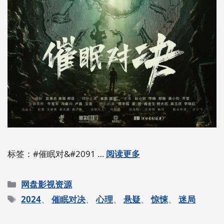
标签：#催眠对&#2091 …
阅读更多
分
网盘影视资源
类
标
2024
、
催眠对决
、
心理
、
悬疑
、
惊悚
、
迷局
签