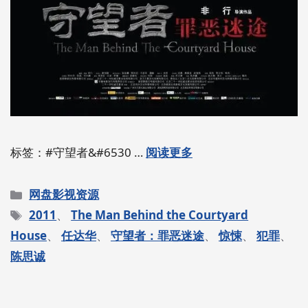
标签：#守望者&#6530 …
阅读更多
分
网盘影视资源
类
标
2011
、
The Man Behind the Courtyard
签
House
、
任达华
、
守望者：罪恶迷途
、
惊悚
、
犯罪
、
陈思诚