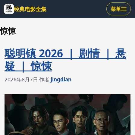
跳
经典电影全集
菜单
到
主
要
惊悚
内
容
聪明镇 2026 ｜ 剧情 ｜ 悬
疑 ｜ 惊悚
2026年8月7日
作者
jingdian