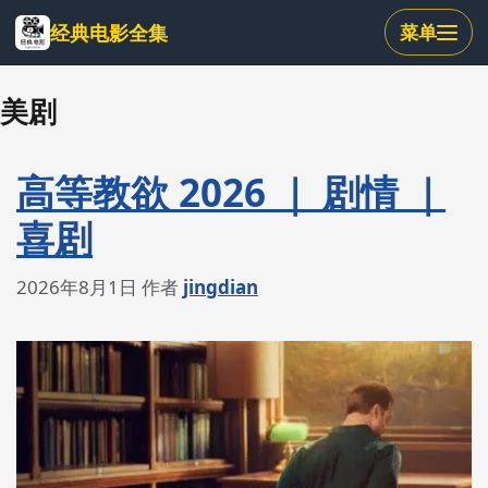
跳
经典电影全集
菜单
到
主
要
美剧
内
容
高等教欲 2026 ｜ 剧情 ｜
喜剧
2026年8月1日
作者
jingdian