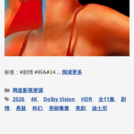
标签：#剧情 #科&#24 …
阅读更多
分
网盘影视资源
类
标
2026
、
4K
、
Dolby Vision
、
HDR
、
全11集
、
剧
签
情
、
悬疑
、
科幻
、
美丽毒素
、
美剧
、
迪士尼