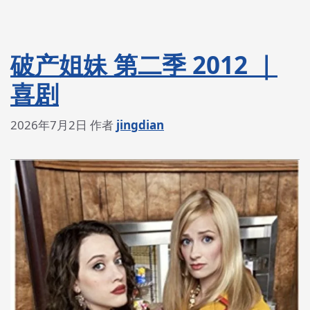
破产姐妹 第二季 2012 ｜
喜剧
2026年7月2日
作者
jingdian