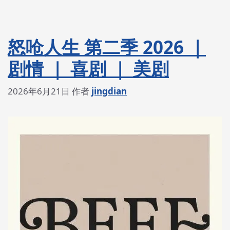
怒呛人生 第二季 2026 ｜
剧情 ｜ 喜剧 ｜ 美剧
2026年6月21日
作者
jingdian