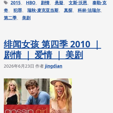
类
标
2015
、
HBO
、
剧情
、
悬疑
、
文斯·沃恩
、
泰勒·克
签
奇
、
犯罪
、
瑞秋·麦克亚当斯
、
真探
、
科林·法瑞尔
、
第二季
、
美剧
绯闻女孩 第四季 2010 ｜
剧情 ｜ 爱情 ｜ 美剧
2026年6月23日
作者
jingdian