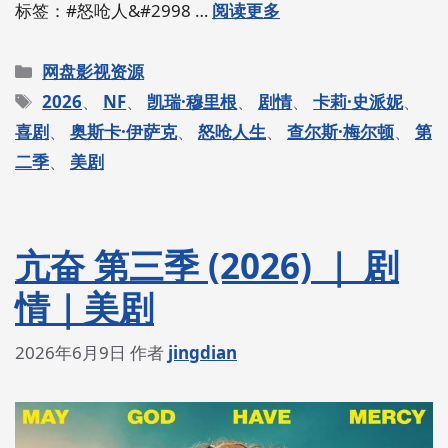
标签：#怒呛人&#2998 …
阅读更多
分
网盘影视资源
类
标
2026
、
NF
、
凯瑞·穆里根
、
剧情
、
卡莉·史派妮
、
签
喜剧
、
奥斯卡·伊萨克
、
怒呛人生
、
查尔斯·梅尔顿
、
第
二季
、
美剧
亢奋 第三季 (2026) ｜ 剧
情｜美剧
2026年6月9日
作者
jingdian