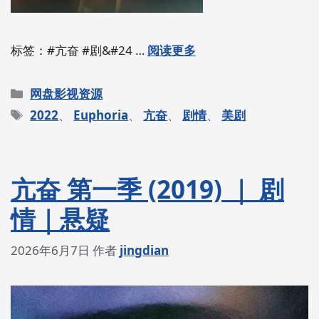
标签：#亢奋 #剧&#24 …
阅读更多
分
网盘影视资源
类
标
2022
、
Euphoria
、
亢奋
、
剧情
、
美剧
签
亢奋 第一季 (2019) ｜ 剧
情｜悬疑
2026年6月7日
作者
jingdian