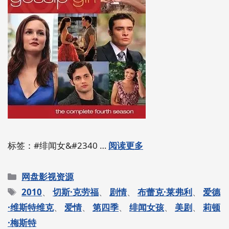
标签：#绯闻女&#2340 …
阅读更多
分
网盘影视资源
类
标
2010
、
切斯·克劳福
、
剧情
、
布蕾克·莱弗利
、
爱德
签
·维斯特维克
、
爱情
、
第四季
、
绯闻女孩
、
美剧
、
莉顿
·梅斯特