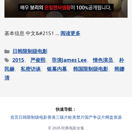
基本信息 中文&#2151 …
阅读更多
分
日韩限制级电影
类
标
2015
、
严俊熙
、
导演James Lee
、
情色演员
、
朴
签
民赫
、
私密访谈
、
银幕内幕
、
韩国限制级电影
、
韩娜
清
快速导航：
首页
日韩限制级电影
香港三级片
欧美禁片
国产争议片
网盘资源
© 2026 经典电影全集