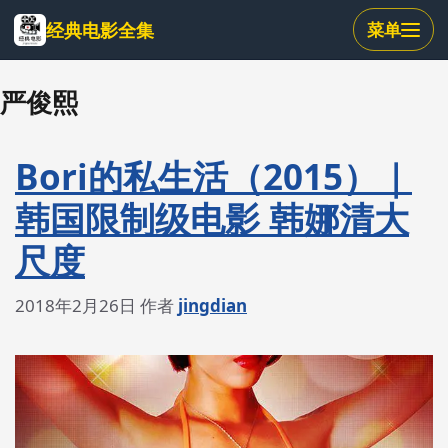
跳
经典电影全集
菜单
到
主
要
严俊熙
内
容
Bori的私生活（2015）｜
韩国限制级电影 韩娜清大
尺度
2018年2月26日
作者
jingdian