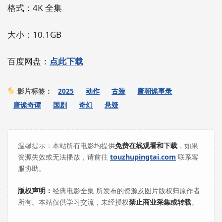
格式：4K 全集
大小：10.1GB
百度网盘：
点此下载
2025
动作
古装
唐朝诡事录
影片标签：
唐诡奇谭
国剧
奇幻
悬疑
温馨提示：本站所有电影均提供
免费在线观看和下载
，如果
资源失效或无法播放，请前往
touzhupingtai.com
联系客
服协助。
版权声明：
经典电影全集 所发布的资源及图片版权归原作者
所有。本站仅供学习交流，未经授权
禁止商业采集或转载
。