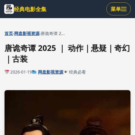
跳
经典电影全集
菜单
到
主
要
内
›
›
首页
网盘影视资源
唐诡奇谭 2...
容
唐诡奇谭 2025 ｜ 动作｜悬疑｜奇幻
｜古装
2026-01-19
网盘影视资源
经典必看