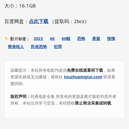
大小：16.1GB
百度网盘：
点此下载
（提取码：2bcz）
2023
4K
60帧
恐怖
悬疑
惊悚
影片标签：
替身纸人
民俗恐怖
犯罪
温馨提示：本站所有电影均提供
免费在线观看和下载
，如果
资源失效或无法播放，请前往
touzhupingtai.com
联系客
服协助。
版权声明：
经典电影全集 所发布的资源及图片版权归原作者
所有。本站仅供学习交流，未经授权
禁止商业采集或转载
。