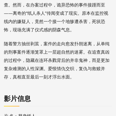
查。然而，在办案过程中，诡异恐怖的事件接踵而至
——离奇的“纸人杀人”传闻变成了现实。原本在监控视
线内的嫌疑人，竟然一个接一个地惨遭杀害，死状恐
怖，现场充满了仪式感的阴森气息。
随着警方抽丝剥茧，案件的走向愈发扑朔迷离，从单纯
的刑事案件逐渐笼罩上一层超自然的迷雾。在追查真凶
的过程中，隐藏在连环杀戮背后的并非鬼神，而是更加
复杂难测的人性深渊。爱恨情仇交织，复仇与救赎并
存，真相直至最后一刻才浮出水面。
影片信息
片 名：替身纸人