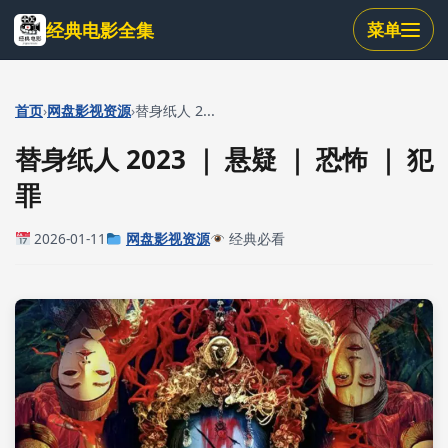
跳
经典电影全集
菜单
到
主
要
内
›
›
首页
网盘影视资源
替身纸人 2...
容
替身纸人 2023 ｜ 悬疑 ｜ 恐怖 ｜ 犯
罪
2026-01-11
网盘影视资源
经典必看