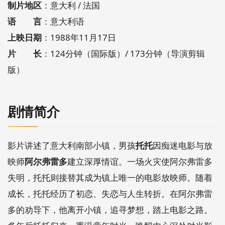
制片地区
：意大利 / 法国
语 言
：意大利语
上映日期
：1988年11月17日
片 长
：124分钟（国际版）/ 173分钟（导演剪辑
版）
剧情简介
影片讲述了意大利南部小镇，男孩
托托
因痴迷电影与放
映师
阿尔弗雷多
建立深厚情谊。一场火灾使阿尔弗雷多
失明，托托则接替其成为镇上唯一的电影放映师。随着
成长，托托经历了初恋、失恋与人生转折。在阿尔弗雷
多的劝导下，他离开小镇，追寻梦想，踏上电影之路。