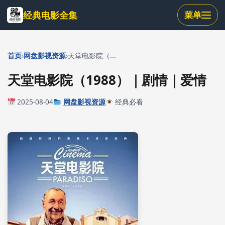
跳
经典电影全集
菜单
到
主
要
内
›
›
首页
网盘影视资源
天堂电影院（...
容
天堂电影院（1988）｜剧情｜爱情
2025-08-04
网盘影视资源
经典必看