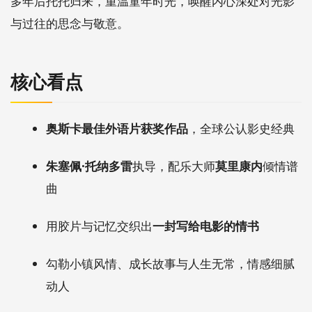
多年后托托归来，重温童年时光，唤醒内心深处对光影
与过往的思念与敬意。
核心看点
奥斯卡最佳外语片获奖作品
，全球公认影史经典
朱塞佩·托纳多雷
执导，配乐大师
莫里康内
倾情谱
曲
用胶片与记忆交织出
一封写给电影的情书
勾勒小镇风情、成长故事与人生无常，情感细腻
动人