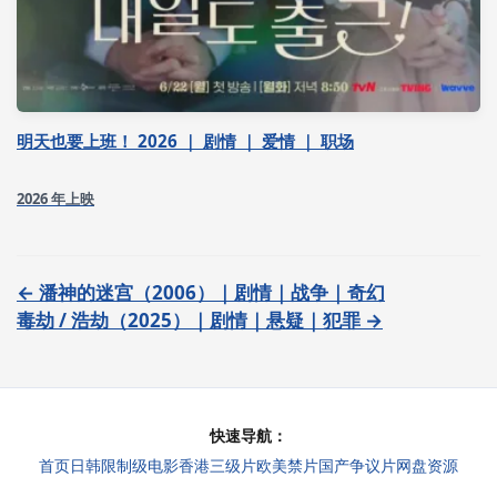
明天也要上班！ 2026 ｜ 剧情 ｜ 爱情 ｜ 职场
2026 年上映
← 潘神的迷宫（2006）｜剧情｜战争｜奇幻
毒劫 / 浩劫（2025）｜剧情｜悬疑｜犯罪 →
快速导航：
首页
日韩限制级电影
香港三级片
欧美禁片
国产争议片
网盘资源