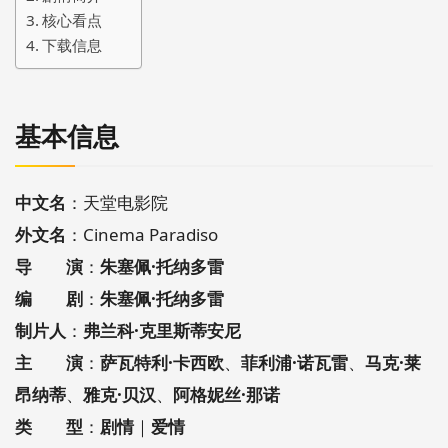
核心看点
下载信息
基本信息
中文名
：天堂电影院
外文名
：Cinema Paradiso
导 演
：
朱塞佩·托纳多雷
编 剧
：
朱塞佩·托纳多雷
制片人
：
弗兰科·克里斯蒂安尼
主 演
：
萨瓦特利·卡西欧
、
菲利浦·诺瓦雷
、
马克·莱
昂纳蒂
、
雅克·贝汉
、
阿格妮丝·那诺
类 型
：
剧情
｜
爱情