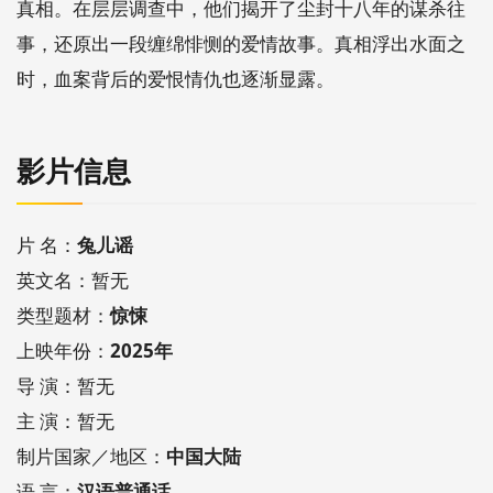
真相。在层层调查中，他们揭开了尘封十八年的谋杀往
事，还原出一段缠绵悱恻的爱情故事。真相浮出水面之
时，血案背后的爱恨情仇也逐渐显露。
影片信息
片 名：
兔儿谣
英文名：暂无
类型题材：
惊悚
上映年份：
2025年
导 演：暂无
主 演：暂无
制片国家／地区：
中国大陆
语 言：
汉语普通话