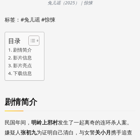
兔儿谣（2025）｜惊悚
标签：#兔儿谣 #惊悚
目录
剧情简介
影片信息
影片亮点
下载信息
剧情简介
民国年间，
明岭上邪村
发生了一起离奇的连环杀人案。
嫌疑人
张初九
为证明自己清白，与女警
关小月
携手追查