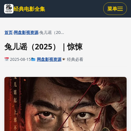
跳
经典电影全集
菜单
到
主
要
内
›
›
首页
网盘影视资源
兔儿谣（20...
容
兔儿谣（2025）｜惊悚
2025-08-15
网盘影视资源
经典必看