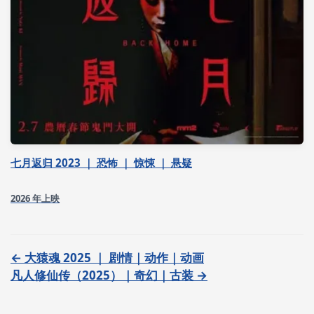
七月返归 2023 ｜ 恐怖 ｜ 惊悚 ｜ 悬疑
2026 年上映
← 大猿魂 2025 ｜ 剧情｜动作｜动画
凡人修仙传（2025）｜奇幻｜古装 →