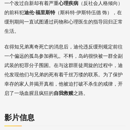
一个改过自新却有着严重
心理疾病
（反社会人格倾向）
的前科犯
迪伦·福里斯特
（斯科特·伊斯特伍德 饰），在
缓刑期间一直试图通过药物和心理医生的指导回归正常
生活。
在得知兄弟离奇死亡的消息后，迪伦违反缓刑规定前往
一个偏远的孤岛参加葬礼。不料，岛屿很快被一群全副
武装的犯罪分子围困。在与这群匪徒周旋的过程中，迪
伦发现他们与兄弟的死有着千丝万缕的联系。为了保护
幸存的家人并揭开真相，他被迫打破不杀生的戒律，开
启了一场血腥且疯狂的
自我救赎
之路。
影片信息