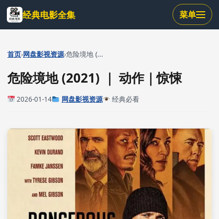
跳
经典电影全集
菜单
到
主
要
内
›
›
首页
网盘影视资源
危险境地 (...
容
危险境地 (2021) ｜ 动作｜惊悚
2026-01-14
网盘影视资源
经典必看