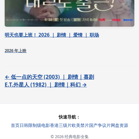
明天也要上班！ 2026 ｜ 剧情 ｜ 爱情 ｜ 职场
2026 年上映
← 低一点的天空 (2003) ｜ 剧情｜喜剧
E.T.外星人 (1982) ｜ 剧情｜科幻 →
快速导航：
首页
日韩限制级电影
香港三级片
欧美禁片
国产争议片
网盘资源
© 2026 经典电影全集