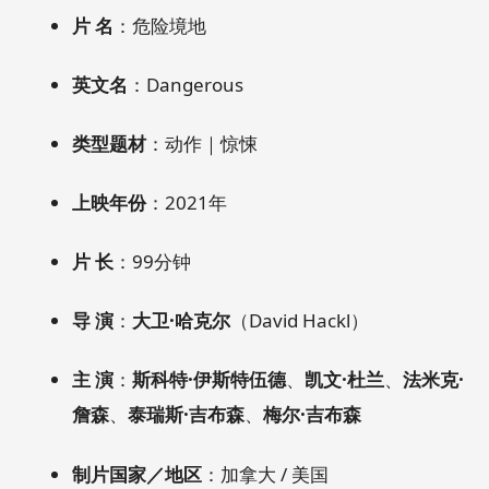
片 名
：危险境地
英文名
：Dangerous
类型题材
：动作｜惊悚
上映年份
：2021年
片 长
：99分钟
导 演
：
大卫·哈克尔
（David Hackl）
主 演
：
斯科特·伊斯特伍德
、
凯文·杜兰
、
法米克·
詹森
、
泰瑞斯·吉布森
、
梅尔·吉布森
制片国家／地区
：加拿大 / 美国