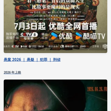
悬案 2026 ｜ 悬疑 ｜ 犯罪 ｜ 刑侦
2026 年上映