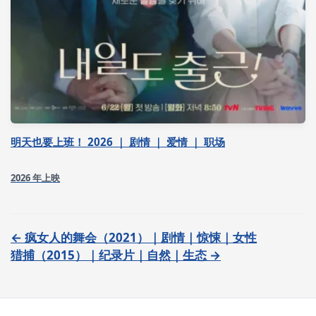
明天也要上班！ 2026 ｜ 剧情 ｜ 爱情 ｜ 职场
2026 年上映
← 疯女人的舞会（2021）｜剧情｜惊悚｜女性
猎捕（2015）｜纪录片｜自然｜生态 →