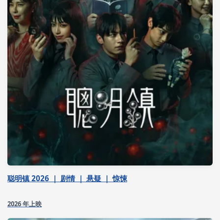
聪明镇 2026 ｜ 剧情 ｜ 悬疑 ｜ 惊悚
2026 年上映