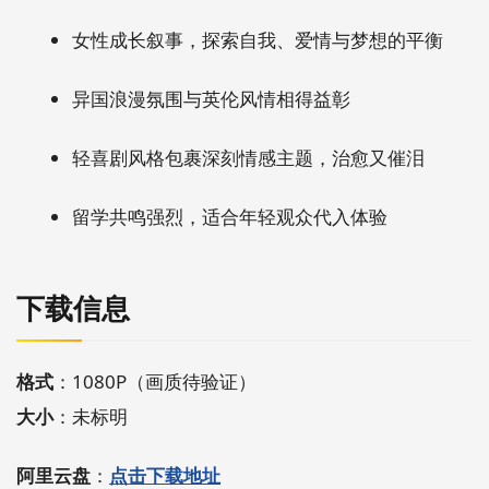
女性成长叙事，探索自我、爱情与梦想的平衡
异国浪漫氛围与英伦风情相得益彰
轻喜剧风格包裹深刻情感主题，治愈又催泪
留学共鸣强烈，适合年轻观众代入体验
下载信息
格式
：1080P（画质待验证）
大小
：未标明
阿里云盘
：
点击下载地址