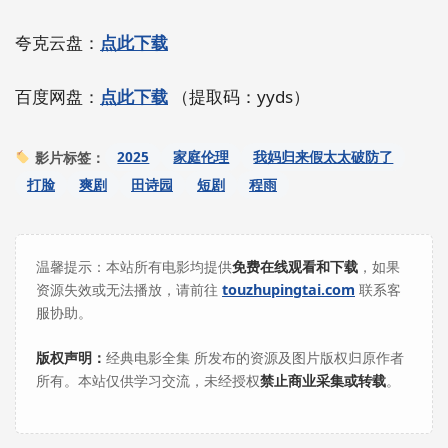
夸克云盘：
点此下载
百度网盘：
点此下载
（提取码：yyds）
2025
家庭伦理
我妈归来假太太破防了
影片标签：
打脸
爽剧
田诗园
短剧
程雨
温馨提示：本站所有电影均提供
免费在线观看和下载
，如果
资源失效或无法播放，请前往
touzhupingtai.com
联系客
服协助。
版权声明：
经典电影全集 所发布的资源及图片版权归原作者
所有。本站仅供学习交流，未经授权
禁止商业采集或转载
。