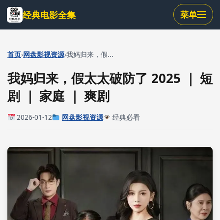
跳
经典电影全集
菜单
到
主
要
内
›
›
首页
网盘影视资源
我妈归来，假...
容
我妈归来，假太太破防了 2025 ｜ 短
剧 ｜ 家庭 ｜ 爽剧
2026-01-12
网盘影视资源
经典必看