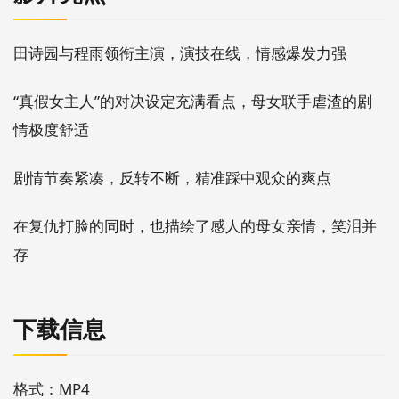
田诗园与程雨领衔主演，演技在线，情感爆发力强
“真假女主人”的对决设定充满看点，母女联手虐渣的剧
情极度舒适
剧情节奏紧凑，反转不断，精准踩中观众的爽点
在复仇打脸的同时，也描绘了感人的母女亲情，笑泪并
存
下载信息
格式：MP4