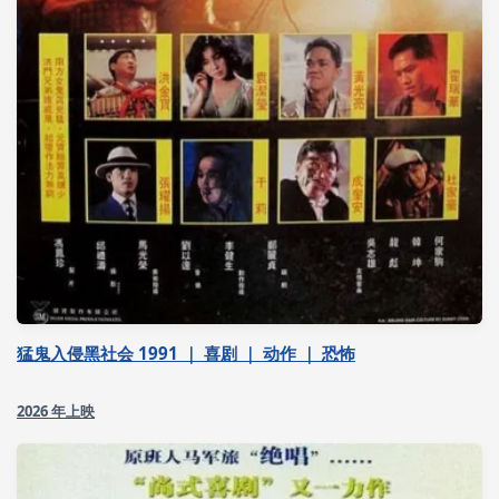
猛鬼入侵黑社会 1991 ｜ 喜剧 ｜ 动作 ｜ 恐怖
2026 年上映