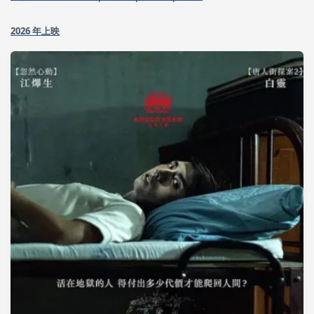
2026 年上映