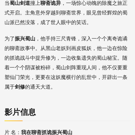
当
蜀山剑道
撞上
聊斋诡异
，一场惊心动魄的除魔之旅正
式开启。主角意外穿越到聊斋世界，眼见曾经辉煌的蜀
山派已然没落，成了世人眼中的笑话。
为了
振兴蜀山
，他手持三尺青锋，深入一个个离奇诡谲
的聊斋故事中。从黑山老妖到画皮狐妖，他一边在惊险
的抓诡战斗中提升修为，一边收集遗失的蜀山秘宝。随
着一个个阴谋被粉碎，蜀山剑阵重现人间，他不仅要重
塑仙门荣光，更要在这妖魔横行的乱世中，开辟出一条
属于
剑修
的通天大道。
影片信息
片 名：
我在聊斋抓诡振兴蜀山