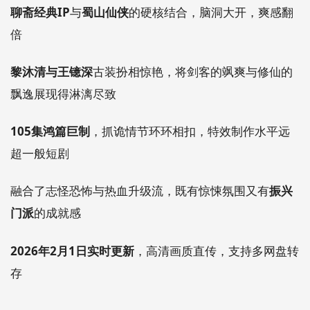
聊斋经典IP
与
蜀山仙侠
的硬核结合，脑洞大开，爽感翻
倍
黎沐清与王镱深
古装扮相惊艳，将剑客的飒爽与修仙的
飘逸展现得淋漓尽致
105集鸿篇巨制
，抓诡情节环环相扣，特效制作水平远
超一般短剧
融合了志怪恐怖与热血升级流，既有惊悚氛围又有
振兴
门派
的成就感
2026年2月1日实时更新
，高清画质直传，支持多网盘转
存