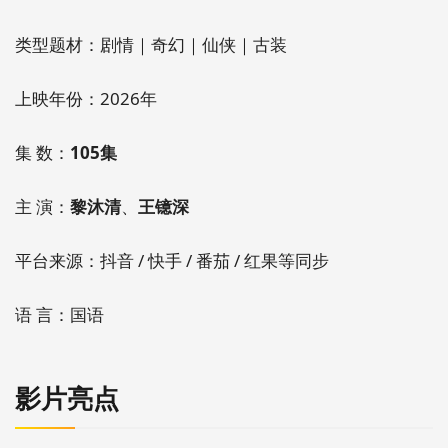
类型题材：剧情｜奇幻｜仙侠｜古装
上映年份：2026年
集 数：
105集
主 演：
黎沐清
、
王镱深
平台来源：抖音 / 快手 / 番茄 / 红果等同步
语 言：国语
影片亮点