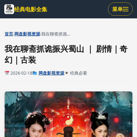
跳
经典电影全集
菜单
到
主
要
内
›
›
首页
网盘影视资源
我在聊斋抓诡...
容
我在聊斋抓诡振兴蜀山 ｜ 剧情｜奇
幻｜古装
2026-02-18
网盘影视资源
经典必看