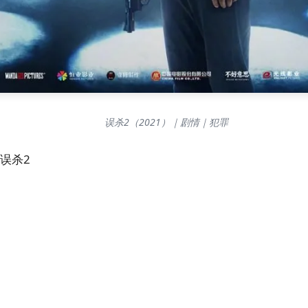
误杀2（2021）｜剧情｜犯罪
#误杀2