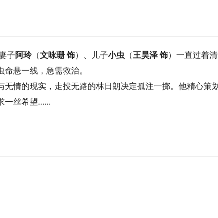
妻子
阿玲
（
文咏珊 饰
）、儿子
小虫
（
王昊泽 饰
）一直过着清
虫命悬一线，急需救治。
与无情的现实，走投无路的林日朗决定孤注一掷。他精心策
求一丝希望……