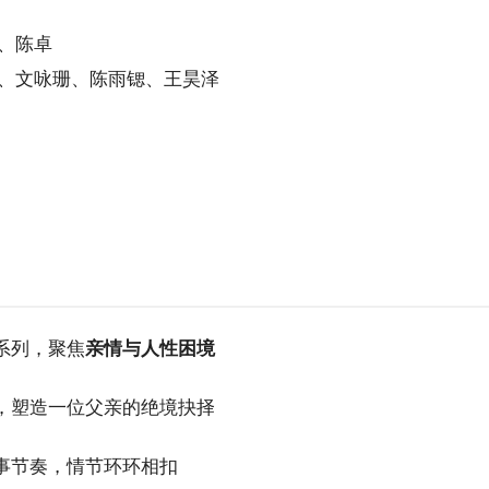
、陈卓
华、文咏珊、陈雨锶、王昊泽
系列，聚焦
亲情与人性困境
，塑造一位父亲的绝境抉择
事节奏，情节环环相扣