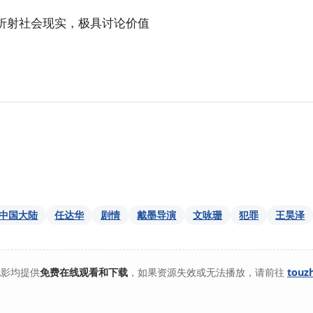
折射社会现实，极具讨论价值
中国大陆
任达华
剧情
戴墨导演
文咏珊
犯罪
王昊泽
电影均提供
免费在线观看和下载
，如果资源失效或无法播放，请前往
touz