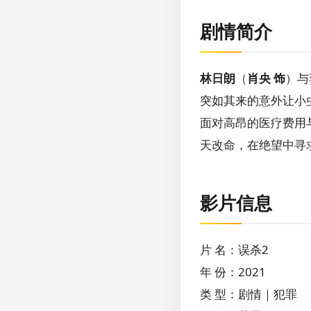
剧情简介
林日朗
（
肖央 饰
）与
突如其来的意外让小
面对高昂的医疗费用
天改命，在绝望中寻
影片信息
片 名：误杀2
年 份：2021
类 型：剧情｜犯罪