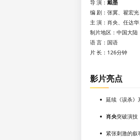
导 演：
戴墨
编 剧：张冀、翟宏光
主 演：肖央、任达
制片地区：中国大陆
语 言：国语
片 长：126分钟
影片亮点
延续《误杀》
肖央
突破演技
紧张刺激的叙