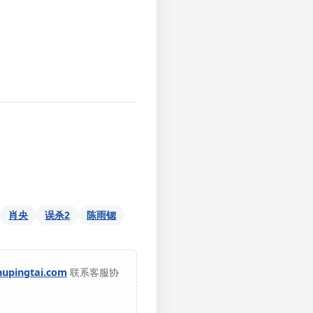
肖央
误杀2
陈雨锶
hupingtai.com
联系客服协