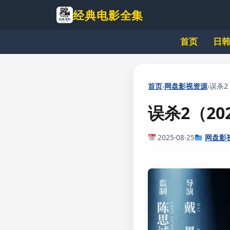
跳
经典电影全集
到
主
首页
日
要
内
容
›
›
首页
网盘影视资源
误杀2（
误杀2（2
2025-08-25
网盘影