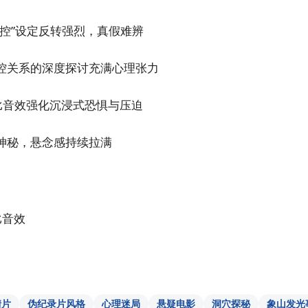
操控”设定反转强烈，真假难辨
控关系的深度探讨充满心理张力
+ 杜比音效强化沉浸式恐惧与压迫
神秘，悬念感持续拉满
比音效
情片
伪纪录片风格
心理迷局
悬疑电影
洞穴探秘
象山发光