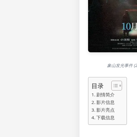
象山发光事件 (
目录
剧情简介
影片信息
影片亮点
下载信息