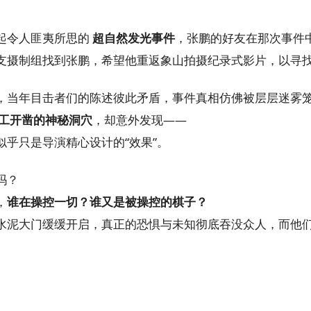
起令人匪夷所思的
超自然发光事件
，张鹏的好友在那次事件
支摄制组找到张鹏，希望他重返象山拍摄纪录式影片，以寻
，当年目击者们的陈述彼此矛盾，事件真相仿佛被层层迷雾
工开凿的神秘洞穴
，却意外发现——
似乎只是导演精心设计的“效果”。
吗？
，
谁在操控一切？谁又是被操控的棋子？
水泥大门缓缓开启，真正的恐惧与未知彻底吞没众人，而他