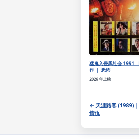
猛鬼入侵黑社会 1991 ｜
作 ｜ 恐怖
2026 年上映
← 天涯路客 (198
情仇