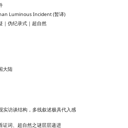
件
n Luminous Incident (暂译)
疑｜伪纪录式｜超自然
国大陆
+ 现实访谈结构，多线叙述极具代入感
盾证词、超自然之谜层层递进