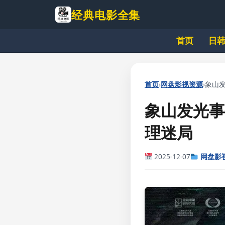
跳
经典电影全集
到
主
首页
日
要
内
容
›
›
首页
网盘影视资源
象山发
象山发光事
理迷局
2025-12-07
网盘影