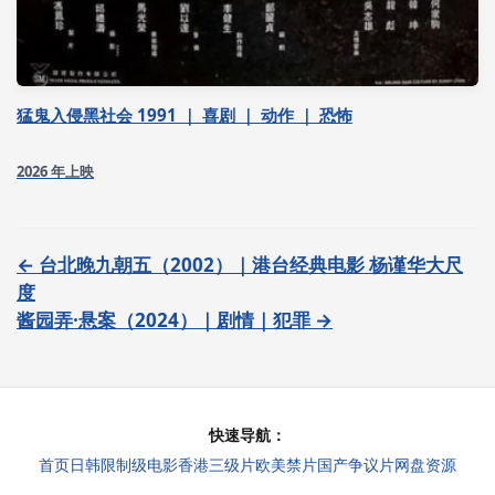
猛鬼入侵黑社会 1991 ｜ 喜剧 ｜ 动作 ｜ 恐怖
2026 年上映
← 台北晚九朝五（2002）｜港台经典电影 杨谨华大尺
度
酱园弄·悬案（2024）｜剧情｜犯罪 →
快速导航：
首页
日韩限制级电影
香港三级片
欧美禁片
国产争议片
网盘资源