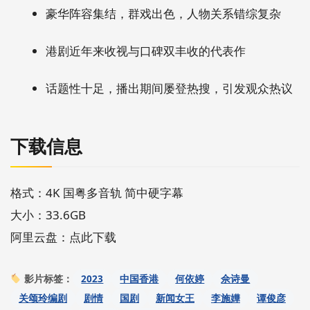
豪华阵容集结，群戏出色，人物关系错综复杂
港剧近年来收视与口碑双丰收的代表作
话题性十足，播出期间屡登热搜，引发观众热议
下载信息
格式：4K 国粤多音轨 简中硬字幕
大小：33.6GB
阿里云盘：点此下载
2023
中国香港
何依婷
佘诗曼
影片标签：
关颂玲编剧
剧情
国剧
新闻女王
李施嬅
谭俊彦