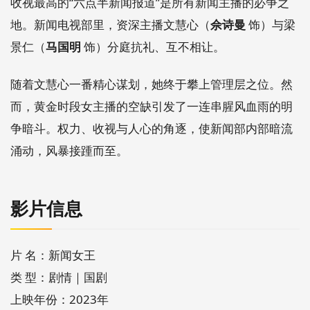
收视最高的“六点半新闻报道”是所有新闻主播的必争之
地。新闻电视部里，资深主播文慧心（
佘诗曼
饰）与梁
景仁（
马国明
饰）分庭抗礼、互不相让。
随着文慧心一番精心谋划，她终于攀上管理层之位。然
而，黄金时段女主播的空缺引发了一连串腥风血雨的明
争暗斗。权力、收视与人心的角逐，使新闻部内部暗流
涌动，风暴接踵而至。
影片信息
片 名：新闻女王
类 型：剧情｜国剧
上映年份：2023年