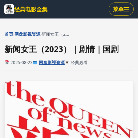
跳
经典电影全集
菜单
到
主
要
内
›
›
首页
网盘影视资源
新闻女王（2...
容
新闻女王（2023）｜剧情｜国剧
2025-08-23
网盘影视资源
经典必看