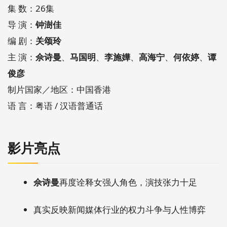
集 数：26集
导 演：
钟澍佳
编 剧：
关颂玲
主 演：
佘诗曼
、
马国明
、
李施嬅
、
高海宁
、
何依婷
、
谭
俊彦
制片国家／地区：中国香港
语 言：粤语 / 汉语普通话
影片亮点
佘诗曼
再度诠释女强人角色，演技张力十足
真实反映新闻媒体行业的权力斗争与人性博弈