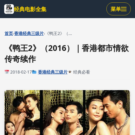
跳
经典电影全集
菜单
到
主
要
内
›
›
首页
香港经典三级片
《鸭王2》（...
容
《鸭王2》（2016）｜香港都市情欲
传奇续作
2018-02-17
香港经典三级片
经典必看