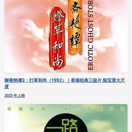
聊斋艳谭3：灯草和尚（1992）｜香港经典三级片 陈宝莲大尺
度
2025 年上映