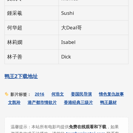
鍾采羲
Sushi
何华超
大Deal哥
林莉嫻
Isabel
林子善
Dick
鸭王2下载地址
2016
何浩文
姜国民导演
情色复仇故事
影片标签：
文凯玲
港产都市情欲片
香港经典三级片
鸭王题材
温馨提示：本站所有电影均提供
免费在线观看和下载
，如果