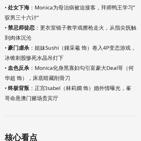
•
处女下海
：Monica为母治病被迫接客，拜师鸭王学习”
驭男三十六计”
•
禁忌师徒恋
：更衣室镜子教学戏擦枪走火，从指尖抚触
到肉体沉沦
•
豪门虐杀
：姐妹Sushi（鍾采羲 饰）卷入4P变态游戏，
冰锥刺股惨死水晶吊灯下
•
血色反杀
：Monica化身黑寡妇勾引富豪大Deal哥（何
华超 饰），床底暗藏削骨刀
•
终极背叛
：正宫Isabel（林莉嫻 饰）婚外情曝光，峯
哥命悬澳门赌场贵宾厅
核心看点