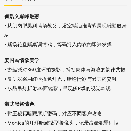
何浩文巅峰魅惑
• 从肌肉型男到情场教父，浴室精油推背戏展现雕塑般身
材
• 赌场轮盘赌桌调情戏，筹码滑入内衣的即兴发挥
姜国民情欲美学
• 游艇派对360度环拍摄影，捕捉肉体与海浪的韵律共振
• 复仇戏采用红蓝撞色灯光，暗喻情欲与暴力的交融
• 水晶吊灯折射36面镜影，呈现多P戏的视觉奇观
港式黑帮情色
• 鸭王秘籍暗藏摩斯密码，对应不同客户攻略
• Monica的耳环暗藏微型摄像头，记录富豪犯罪证据