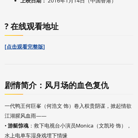
上映日期：
2016年1月14日（中国香港）
?️ 在线观看地址
[点击观看完整版]
剧情简介：风月场的血色复仇
一代鸭王何巨峯（何浩文 饰）卷入权贵阴谋，掀起情欲
江湖腥风血雨——
•
游艇惊魂
：救下电视台小演员Monica（文凯玲 饰），
水上电单车湿身戏埋下情缘