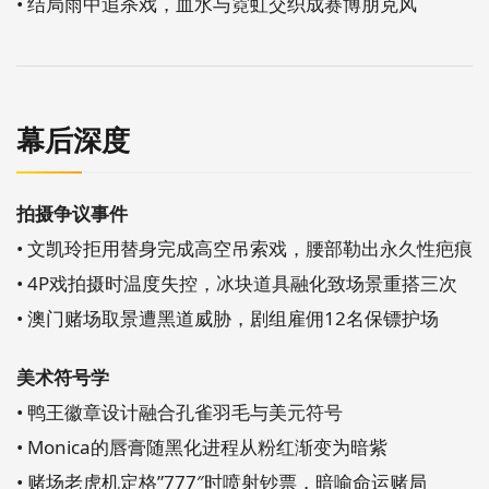
• 结局雨中追杀戏，血水与霓虹交织成赛博朋克风
幕后深度
拍摄争议事件
• 文凯玲拒用替身完成高空吊索戏，腰部勒出永久性疤痕
• 4P戏拍摄时温度失控，冰块道具融化致场景重搭三次
• 澳门赌场取景遭黑道威胁，剧组雇佣12名保镖护场
美术符号学
• 鸭王徽章设计融合孔雀羽毛与美元符号
• Monica的唇膏随黑化进程从粉红渐变为暗紫
• 赌场老虎机定格”777″时喷射钞票，暗喻命运赌局