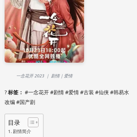
一念花开 2023 ｜ 剧情｜爱情
?
标签：
#一念花开 #剧情 #爱情 #古装 #仙侠 #韩易水
改编 #国产剧
目录
剧情简介