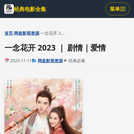
跳
经典电影全集
菜单
到
主
要
内
›
›
首页
网盘影视资源
一念花开 2...
容
一念花开 2023 ｜ 剧情｜爱情
2025-11-11
网盘影视资源
经典必看