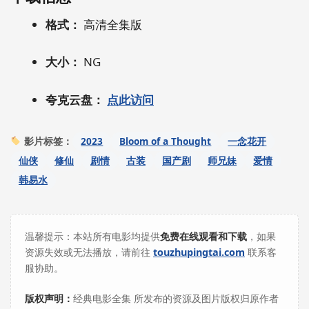
格式：
高清全集版
大小：
NG
夸克云盘：
点此访问
2023
Bloom of a Thought
一念花开
影片标签：
仙侠
修仙
剧情
古装
国产剧
师兄妹
爱情
韩易水
温馨提示：本站所有电影均提供
免费在线观看和下载
，如果
资源失效或无法播放，请前往
touzhupingtai.com
联系客
服协助。
版权声明：
经典电影全集 所发布的资源及图片版权归原作者