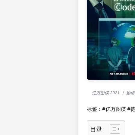
亿万图谋 2021 ｜ 
标签：#亿万图谋 #德剧 
目录