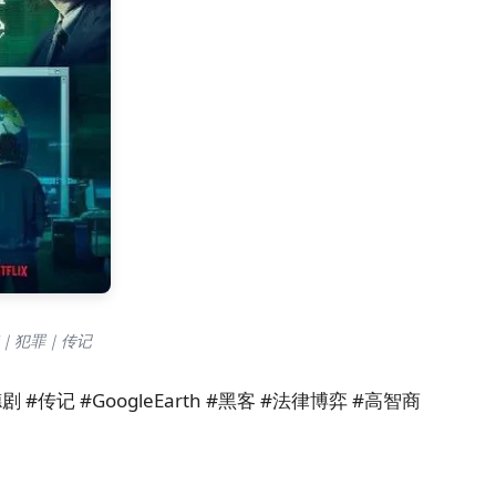
剧情｜犯罪｜传记
#传记 #GoogleEarth #黑客 #法律博弈 #高智商