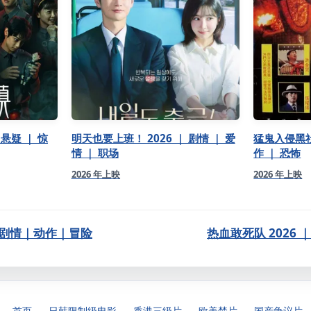
 悬疑 ｜ 惊
明天也要上班！ 2026 ｜ 剧情 ｜ 爱
猛鬼入侵黑社会
情 ｜ 职场
作 ｜ 恐怖
2026 年上映
2026 年上映
｜ 剧情｜动作｜冒险
热血敢死队 2026 
首页
日韩限制级电影
香港三级片
欧美禁片
国产争议片