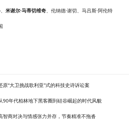
科
、
米谢尔·马蒂切维奇
、伦纳德·谢切、马吕斯·阿伦特
国
还原“大卫挑战歌利亚”式的科技史诗诉讼案
从90年代柏林地下黑客圈到硅谷崛起的时代风貌
高智商对决与情感张力并存，节奏精准不拖沓