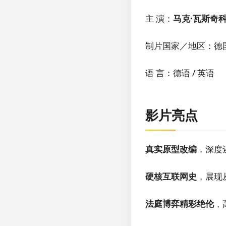
主 演：
马克·瓦斯奇
制片国家／地区：德
语 言：德语 / 英语
影片亮点
真实原型改编
，深度
硬核互联网史
，展现
法庭博弈精彩绝伦
，