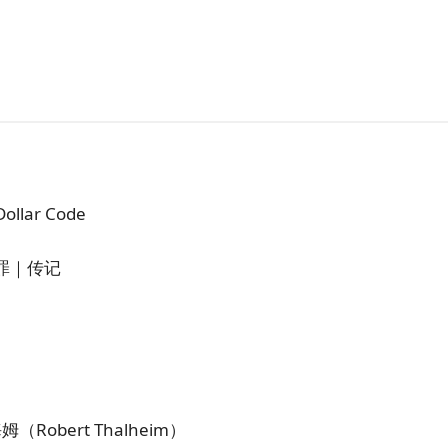
ollar Code
罪｜传记
）
Robert Thalheim）