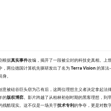
剧根据
真实事件
改编，揭开了一段被尘封的科技史真相。上世
中，两位德国计算机先驱研发出了名为
Terra Vision
的算法
前身。
创意被硅谷巨头窃为己有后，这两位理想主义者决定拿起法
年的
版权博弈
。影片跨越了从柏林初创时期的黑客理想，到
的残酷现实。这不仅是一场关于
技术专利
的争夺，更是对数