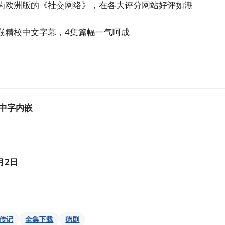
为欧洲版的《社交网络》，在各大评分网站好评如潮
嵌精校中文字幕，4集篇幅一气呵成
，中字内嵌
月2日
传记
全集下载
德剧