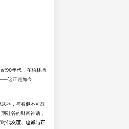
纪90年代，在柏林墙
——这正是如今
律武器，与看似不可战
早期硅谷的财富神话，
字时代
友谊、忠诚与正