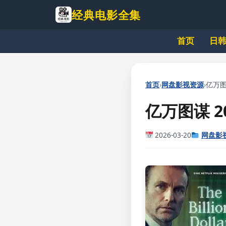
跳
经典电影全集
到
主
首页
日
要
内
容
›
›
首页
网盘影视资源
亿万图谋
亿万图谋 2
2026-03-20
网盘影