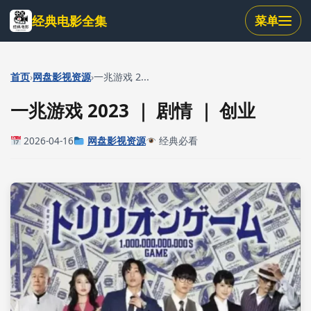
跳
经典电影全集
菜单
到
主
要
内
›
›
首页
网盘影视资源
一兆游戏 2...
容
一兆游戏 2023 ｜ 剧情 ｜ 创业
2026-04-16
网盘影视资源
经典必看