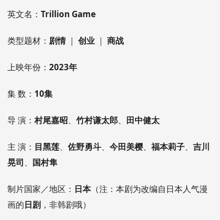
英文名：
Trillion Game
类型题材：
剧情
｜
创业
｜
商战
上映年份：
2023年
集 数：
10集
导 演：
村尾嘉昭
、
竹村谦太郎
、
田中健太
主 演：
目黑莲
、
佐野勇斗
、
今田美樱
、
福本莉子
、
吉川
晃司
、
国村隼
制片国家／地区：
日本
（注：本剧为改编自日本人气漫
画的
日剧
，非韩剧哦）