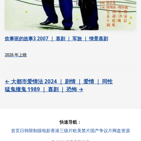
炊事班的故事3 2007 ｜ 喜剧 ｜ 军旅 ｜ 情景喜剧
2026 年上映
← 大都市爱情法 2024 ｜ 剧情 ｜ 爱情 ｜ 同性
猛鬼撞鬼 1989 ｜ 喜剧 ｜ 恐怖 →
快速导航：
首页
日韩限制级电影
香港三级片
欧美禁片
国产争议片
网盘资源