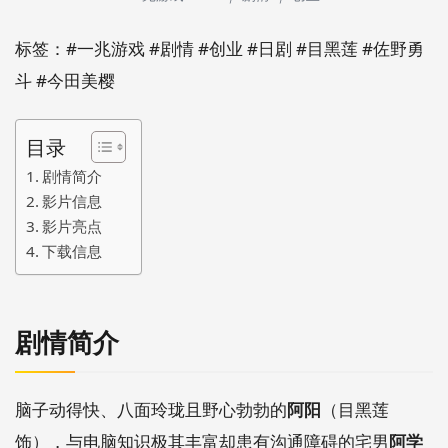
标签：#一兆游戏 #剧情 #创业 #日剧 #目黑莲 #佐野勇
斗 #今田美樱
目录
剧情简介
影片信息
影片亮点
下载信息
剧情简介
脑子动得快、八面玲珑且野心勃勃的
阿阳
（目黑莲
饰），与电脑知识极其丰富却患有沟通障碍的宅男
阿学