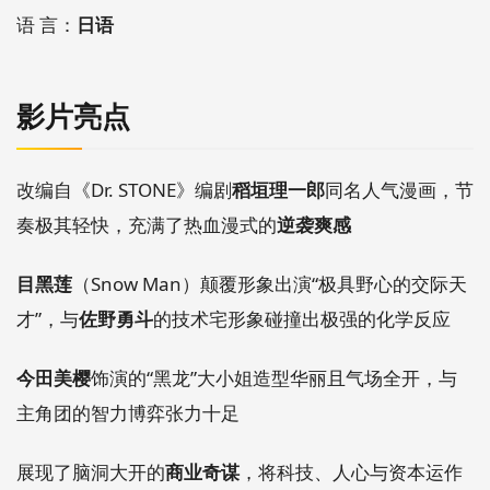
语 言：
日语
影片亮点
改编自《Dr. STONE》编剧
稻垣理一郎
同名人气漫画，节
奏极其轻快，充满了热血漫式的
逆袭爽感
目黑莲
（Snow Man）颠覆形象出演“极具野心的交际天
才”，与
佐野勇斗
的技术宅形象碰撞出极强的化学反应
今田美樱
饰演的“黑龙”大小姐造型华丽且气场全开，与
主角团的智力博弈张力十足
展现了脑洞大开的
商业奇谋
，将科技、人心与资本运作