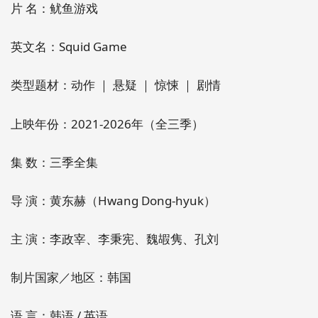
片 名：鱿鱼游戏
英文名：Squid Game
类型题材：动作 ｜ 悬疑 ｜ 惊悚 ｜ 剧情
上映年份：2021-2026年（全三季）
集 数：三季全集
导 演：黄东赫（Hwang Dong-hyuk）
主 演：李政宰、李秉宪、魏嘏隽、孔刘
制片国家／地区：韩国
语 言：韩语 / 英语