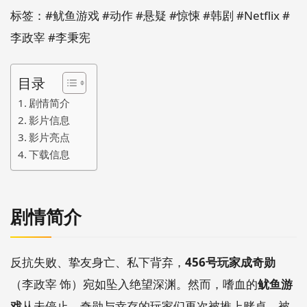
标签：#鱿鱼游戏 #动作 #悬疑 #惊悚 #韩剧 #Netflix #
李政宰 #李秉宪
目录
剧情简介
影片信息
影片亮点
下载信息
剧情简介
反抗失败、挚友身亡、私下背弃，
456号玩家成奇勋
（李政宰 饰）宛如坠入绝望深渊。然而，嗜血的
鱿鱼游
戏
从未停止，奇勋与幸存的玩家们再次被推上赌桌，被