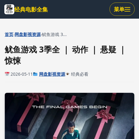
跳
经典电影全集
菜单
到
主
要
内
›
›
首页
网盘影视资源
鱿鱼游戏 3...
容
鱿鱼游戏 3季全 ｜ 动作 ｜ 悬疑 ｜
惊悚
2026-05-11
网盘影视资源
经典必看