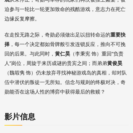
迫参与一轮比一轮更加致命的残酷游戏，意志力在死亡
边缘反复摩擦。
在走投无路之际，奇勋必须做出足以扭转命运的
重要抉
择
，每一个决定都如骨牌般引发连锁反应，推向不可挽
回的后果。与此同时，
黄仁昊
（李秉宪 饰）重回“负责
人”岗位，周旋于来历成谜的贵宾之间；而弟弟
黄俊昊
（魏嘏隽 饰）仍未放弃寻找神秘游戏岛的真相，却对队
伍中潜伏的叛徒一无所知。信念与规则的终极对决，奇
勋能否在这场人性的博弈中获得最后的救赎？
影片信息