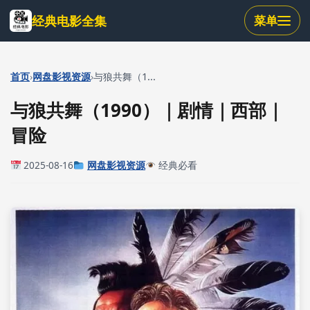
跳
经典电影全集
菜单
到
主
要
内
›
›
首页
网盘影视资源
与狼共舞（1...
容
与狼共舞（1990）｜剧情｜西部｜
冒险
2025-08-16
网盘影视资源
经典必看