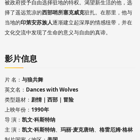
被政府授予自由选择驻地的特权。渴望新生活的他，选
择了遥远荒凉的
西部哨所塞克威克
驻扎。在那里，他与
当地的
印第安苏族人
逐渐建立起深厚的情感纽带，并在
文化交流中发现了生命的意义与自由的真谛。
影片信息
片 名：
与狼共舞
英文名：
Dances with Wolves
类型题材：
剧情｜西部｜冒险
上映年份：
1990年
导 演：
凯文·科斯特纳
主 演：
凯文·科斯特纳
、
玛丽·麦克唐纳
、
格雷厄姆·格林
制片国家／地区：
美国