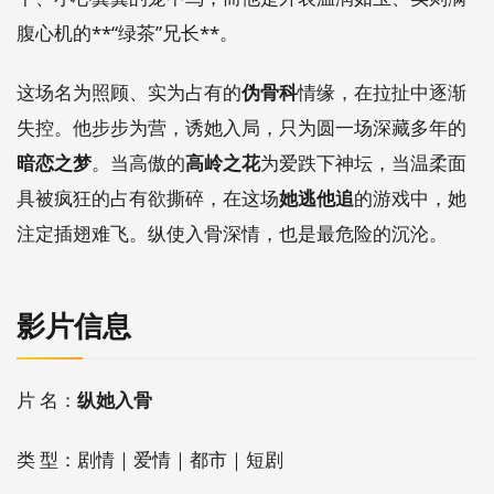
腹心机的**“绿茶”兄长**。
这场名为照顾、实为占有的
伪骨科
情缘，在拉扯中逐渐
失控。他步步为营，诱她入局，只为圆一场深藏多年的
暗恋之梦
。当高傲的
高岭之花
为爱跌下神坛，当温柔面
具被疯狂的占有欲撕碎，在这场
她逃他追
的游戏中，她
注定插翅难飞。纵使入骨深情，也是最危险的沉沦。
影片信息
片 名：
纵她入骨
类 型：剧情｜爱情｜都市｜短剧