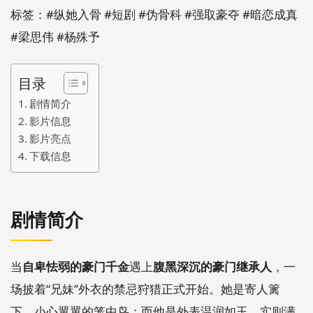
标签：#纵她入骨 #短剧 #伪骨科 #强取豪夺 #暗恋成真
#梁思伟 #杨殊予
目录
剧情简介
影片信息
影片亮点
下载信息
剧情简介
当
自卑怯弱的豪门千金
遇上
腹黑深沉的豪门继承人
，一
场披着“兄妹”外衣的禁忌狩猎正式开始。她是寄人篱
下、小心翼翼的笼中鸟；而他是外表温润如玉、实则满