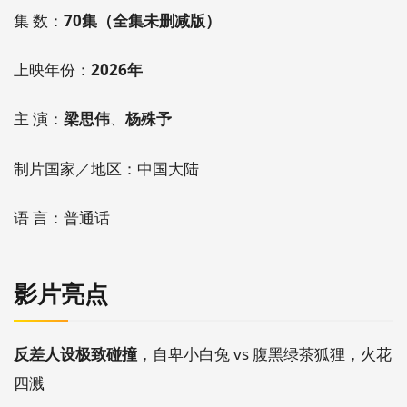
集 数：
70集（全集未删减版）
上映年份：
2026年
主 演：
梁思伟
、
杨殊予
制片国家／地区：中国大陆
语 言：普通话
影片亮点
反差人设极致碰撞
，自卑小白兔 vs 腹黑绿茶狐狸，火花
四溅