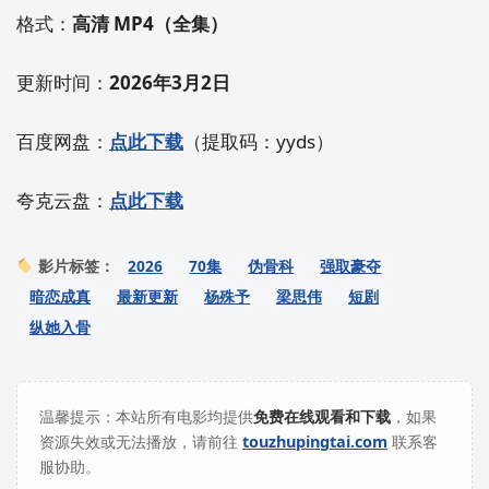
格式：
高清 MP4（全集）
更新时间：
2026年3月2日
百度网盘：
点此下载
（提取码：yyds）
夸克云盘：
点此下载
2026
70集
伪骨科
强取豪夺
影片标签：
暗恋成真
最新更新
杨殊予
梁思伟
短剧
纵她入骨
温馨提示：本站所有电影均提供
免费在线观看和下载
，如果
资源失效或无法播放，请前往
touzhupingtai.com
联系客
服协助。