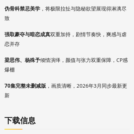
伪骨科禁忌美学
，将极限拉扯与隐秘欲望展现得淋漓尽
致
强取豪夺与暗恋成真
双重加持，剧情节奏快，爽感与虐
恋并存
梁思伟、杨殊予
倾情演绎，颜值与张力双重保障，CP感
爆棚
70集完整未删减版
，画质清晰，2026年3月同步最新更
新
下载信息