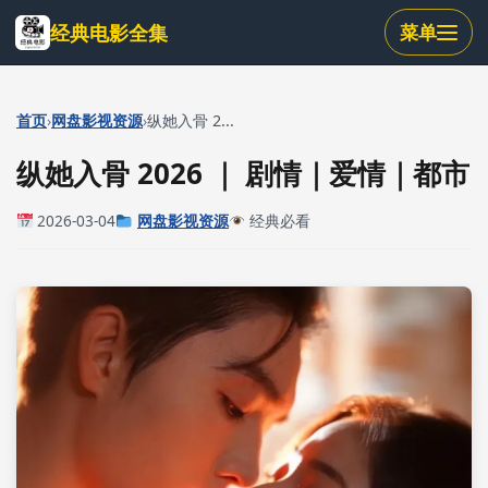
跳
经典电影全集
菜单
到
主
要
内
›
›
首页
网盘影视资源
纵她入骨 2...
容
纵她入骨 2026 ｜ 剧情｜爱情｜都市
2026-03-04
网盘影视资源
经典必看