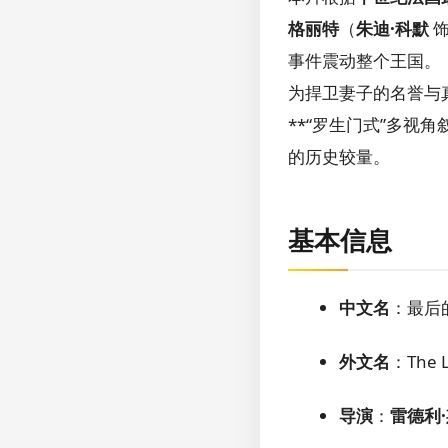
格丽特
（
朱迪·科默
饰
事件震动整个王国。
为捍卫妻子的名誉与真
**“罗生门式”多视
的历史较量。
基本信息
中文名
：最后
外文名
：The L
导演
：
雷德利