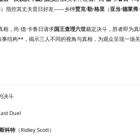
）指控其丈夫昔日好友——乡绅
贾克·勒·格里
（
亚当·德莱弗
相，尚·德·卡鲁日请求
国王查理六世
裁定决斗，胜者即为真
角叙事结构**，揭示三人不同的视角与真相，为观众呈现一场
的决斗
ast Duel
·斯科特
（Ridley Scott）