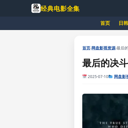
跳
经典电影全集
到
主
首页
日
要
内
容
›
›
首页
网盘影视资源
最后的
最后的决斗
2025-07-10
网盘影