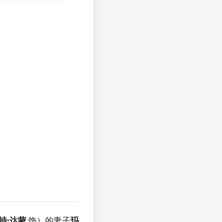
特·达蒙
饰）的妻子
玛