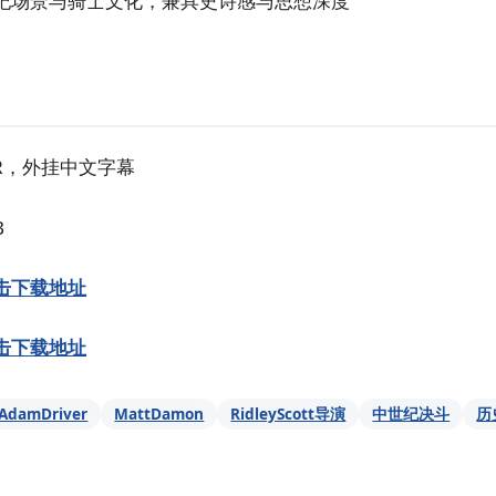
纪场景与骑士文化，兼具史诗感与思想深度
DR，外挂中文字幕
B
击下载地址
击下载地址
AdamDriver
MattDamon
RidleyScott导演
中世纪决斗
历