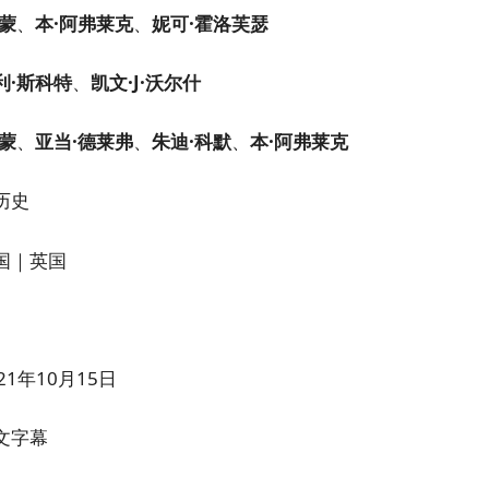
达蒙
、
本·阿弗莱克
、
妮可·霍洛芙瑟
利·斯科特
、
凯文·J·沃尔什
达蒙
、
亚当·德莱弗
、
朱迪·科默
、
本·阿弗莱克
历史
国｜英国
21年10月15日
文字幕