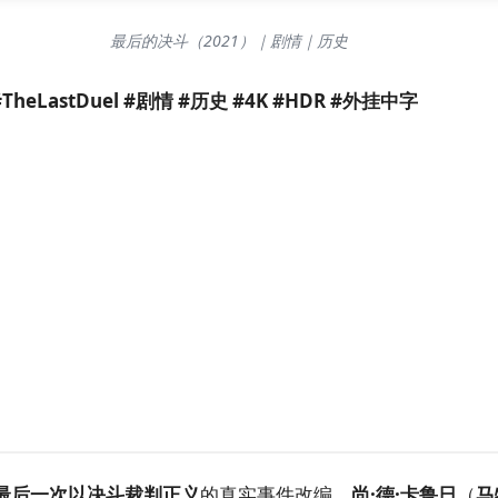
最后的决斗（2021）｜剧情｜历史
eLastDuel #剧情 #历史 #4K #HDR #外挂中字
最后一次以决斗裁判正义
的真实事件改编。
尚·德·卡鲁日
（
马