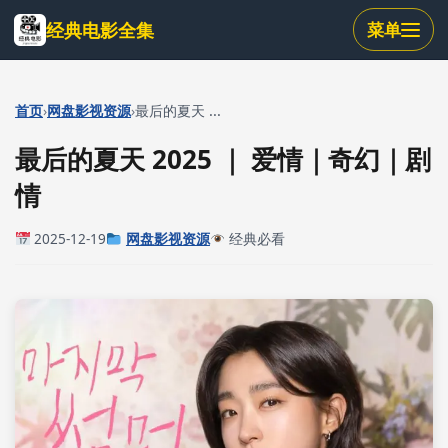
跳
经典电影全集
菜单
到
主
要
内
›
›
首页
网盘影视资源
最后的夏天 ...
容
最后的夏天 2025 ｜ 爱情｜奇幻｜剧
情
2025-12-19
网盘影视资源
经典必看