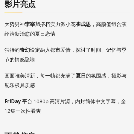
影片亮点
大势男神
李宰旭
搭档实力派小花
崔成恩
，高颜值组合演
绎清新治愈的夏日恋情
独特的
奇幻
设定融入都市爱情，探讨了时间、记忆与季
节的情感隐喻
画面唯美清新，每一帧都充满了
夏日
的氛围感，摄影与
配乐极具质感
FriDay
平台 1080p 高清片源，内封简体中文字幕，全
12集一次性看爽