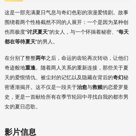
这是一部充满夏日气息与奇幻色彩的浪漫爱情剧。故事
围绕着两个性格截然不同的人展开：一个是因为某种创
伤而极度“
讨厌夏天
”的女人，与一个怀揣着秘密、“
每天
都在等待夏天
”的男人。
在分别了整整
两年
之后，命运的齿轮再次转动，让他们
奇迹般地
重逢
。随着两人关系的重新连接，那些关于夏
天的爱恨情仇、被尘封的记忆以及隐藏在背后的
奇幻
秘
密逐渐揭开。这不仅是一段关于
治愈
与
救赎
的恋爱罗曼
史，更是一首献给所有在季节轮回中寻找自我的都市男
女的夏日恋歌。
影片信息