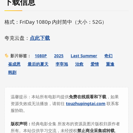
下载信息
格式：FriDay 1080p 内封简中（大小：52G）
夸克云盘：
点此下载
1080P
2025
Last Summer
奇幻
影片标签：
崔成恩
最后的夏天
李宰旭
治愈
爱情
重逢
韩剧
温馨提示：本站所有电影均提供
免费在线观看和下载
，如果
资源失效或无法播放，请前往
touzhupingtai.com
联系客
服协助。
版权声明：
经典电影全集 所发布的资源及图片版权归原作者
所有。本站仅供学习交流，未经授权
禁止商业采集或转载
。